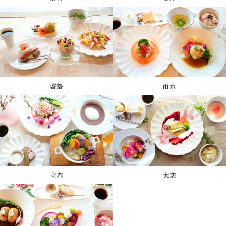
啓蟄
雨水
立春
大寒