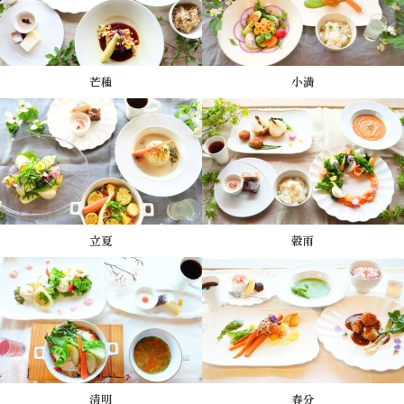
芒種
小満
立夏
穀雨
清明
春分