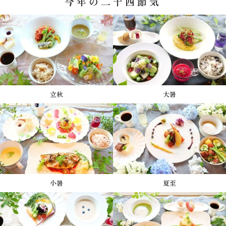
今年の二十四節気
立秋
大暑
小暑
夏至