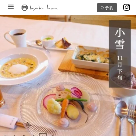
a

ご予約