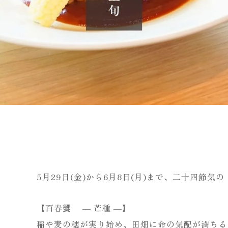
5月29日(金)から6月8日(月)まで、二十四節気
【百春饗 ― 芒種 ―】
稲や麦の穂が実り始め、田畑に命の気配が満ちる