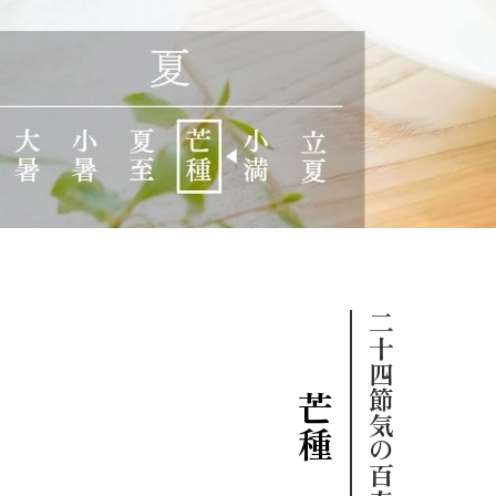
二十四節気の百春饗
芒種