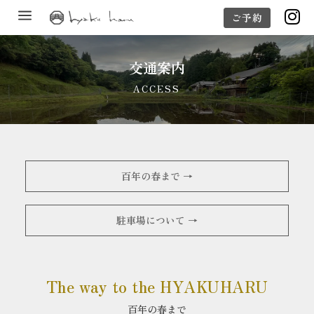
a

ご予約
交通案内
ACCESS
百年の春まで →
駐車場について →
The way to the HYAKUHARU
百年の春まで