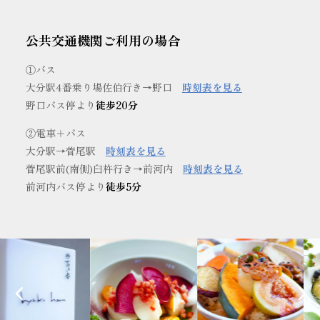
公共交通機関ご利用の場合
①バス
大分駅4番乗り場佐伯行き→野口
時刻表を見る
野口バス停より
徒歩20分
②電車＋バス
大分駅→菅尾駅
時刻表を見る
菅尾駅前(南側)臼杵行き→前河内
時刻表を見る
前河内バス停より
徒歩5分