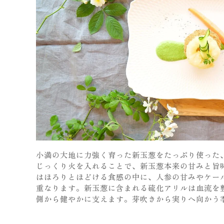
小満の大地に力強く育った新玉葱をたっぷり使った
じっくり火を入れることで、新玉葱本来の甘みと旨
はほろりとほどける食感の中に、人参の甘みやケー
重なります。新玉葱に含まれる硫化アリルは血流を
側から健やかに支えます。芽吹きから実りへ向かう