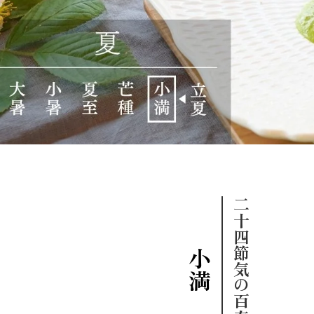
二十四節気の百春饗
小満