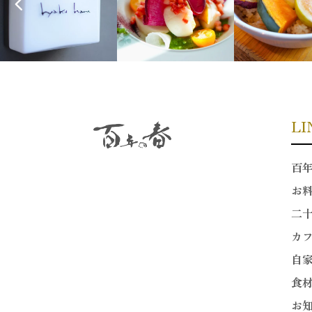
LI
百
お
二
カ
自
食
お