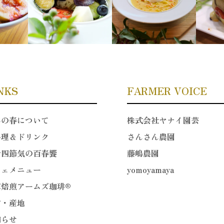
NKS
FARMER VOICE
年の春について
株式会社ヤナイ園芸
料理＆ドリンク
さんさん農園
十四節気の百春饗
藤嶋農園
フェメニュー
yomoyamaya
家焙煎アームズ珈琲®
材・産地
知らせ