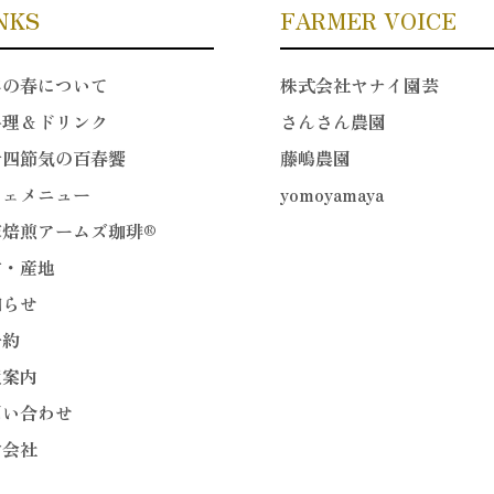
NKS
FARMER VOICE
年の春について
株式会社ヤナイ園芸
料理＆ドリンク
さんさん農園
十四節気の百春饗
藤嶋農園
フェメニュー
yomoyamaya
家焙煎アームズ珈琲®
材・産地
知らせ
予約
通案内
問い合わせ
営会社