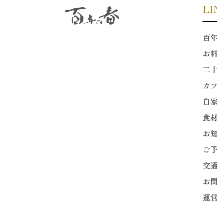
LI
百
お
二
カ
自
食
お
ご
交
お
運