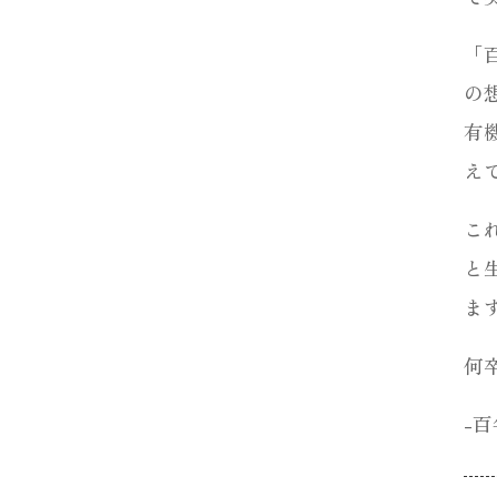
「
の
有
え
こ
と
ま
何
-