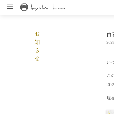
a
百
お知らせ
2025
い
こ
2
現在