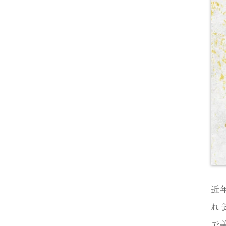
近
れ
で