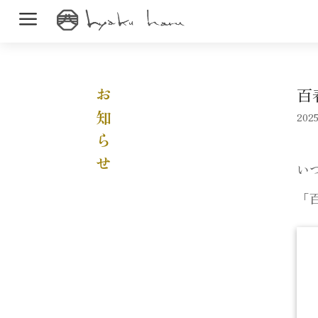
a
百
お知らせ
2025
い
「