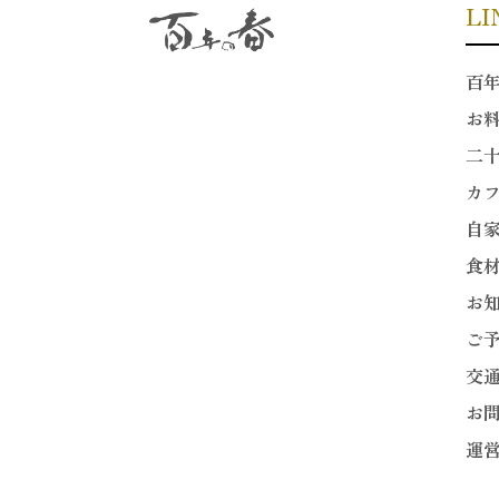
LI
百
お
二
カ
自
食
お
ご
交
お
運