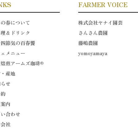
NKS
FARMER VOICE
年の春について
株式会社ヤナイ園芸
料理＆ドリンク
さんさん農園
十四節気の百春饗
藤嶋農園
フェメニュー
yomoyamaya
家焙煎アームズ珈琲®
材・産地
知らせ
予約
通案内
問い合わせ
営会社