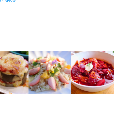
EhFbrNw