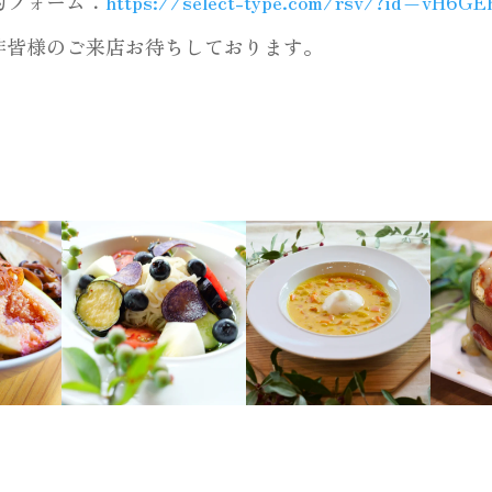
約フォーム：
https://select-type.com/rsv/?id=vH6G
非皆様のご来店お待ちしております。